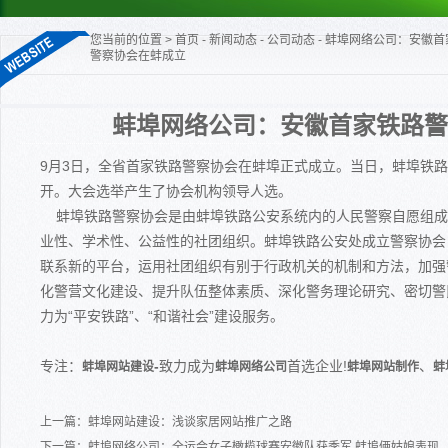
您当前的位置
>
首页
-
新闻动态
-
公司动态
- 蚌埠网络公司：安徽首
警察协会在蚌成立
蚌埠网络公司：安徽首家铁路警
9月3日，全省首家铁路警察协会在蚌埠正式成立。当日，蚌埠铁
开。大会选举产生了协会机构领导人选。
蚌埠铁路警察协会是由蚌埠铁路公安系统内的人民警察自愿组成
业性、学术性、公益性的社团组织。蚌埠铁路公安处成立警察协会
联系新的平台，运用社团组织有别于行政机关的机制和方法，加强
化警营文化建设、提升队伍整体素质、深化警务理论研究、密切警
力为“平安铁路”、“和谐社会”建设服务。
专注：
-
致力成为
首选企业!
、
蚌埠网站建设
蚌埠网络公司
蚌埠网站制作
蚌
上一篇：
蚌埠网站建设：浅谈家居网站推广之路
下一篇：
蚌埠网络公司：全运会女子橄榄球赛安徽队获季军 蚌埠俩姑娘表现